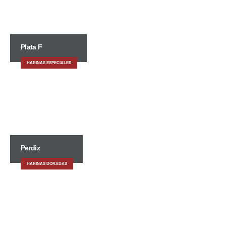
Plata F
HARINAS ESPECIALES
Perdiz
HARINAS DORADAS