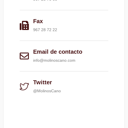
Fax
967 28 72 22
Email de contacto
info@molinoscano.com
Twitter
@MolinosCano