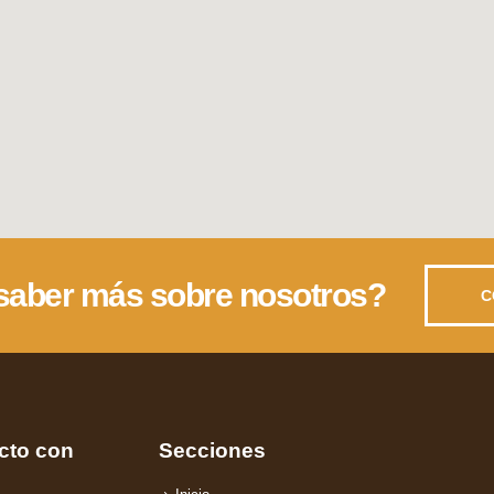
saber más sobre nosotros?
C
cto con
Secciones