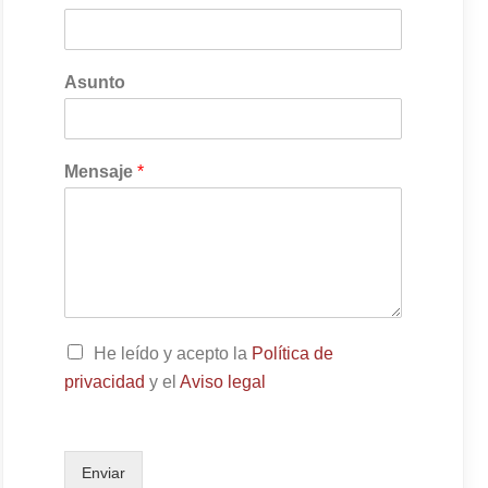
Asunto
Mensaje
*
C
He leído y acepto la
Política de
a
privacidad
y el
Aviso legal
s
i
l
l
Enviar
a