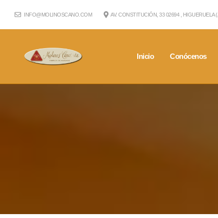
INFO@MOLINOSCANO.COM
AV. CONSTITUCIÓN, 33 02694 , HIGUERUELA 
Inicio
Conócenos