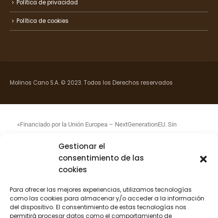
Política de privacidad
Política de cookies
Molinos Cano S.A. © 2023. Todos los Derechos reservados
«Financiado por la Unión Europea – NextGenerationEU. Sin
embargo, los puntos de vista y las opiniones expresadas son
Gestionar el
únicamente los del autor o autores y no reflejan necesariamente
consentimiento de las
los de la Unión Europea o la Comisión Europea. Ni la Unión Europea
cookies
ni la Comisión Europea pueden ser consideradas responsables de
las mismas»
Para ofrecer las mejores experiencias, utilizamos tecnologías
como las cookies para almacenar y/o acceder a la información
del dispositivo. El consentimiento de estas tecnologías nos
permitirá procesar datos como el comportamiento de