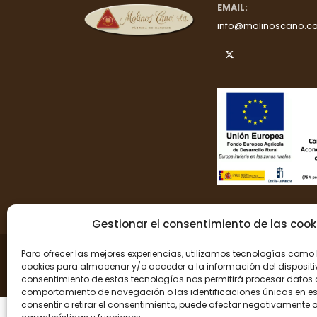
EMAIL:
info@molinoscano.c
Gestionar el consentimiento de las cook
Para ofrecer las mejores experiencias, utilizamos tecnologías como 
cookies para almacenar y/o acceder a la información del dispositiv
consentimiento de estas tecnologías nos permitirá procesar datos
comportamiento de navegación o las identificaciones únicas en este
consentir o retirar el consentimiento, puede afectar negativamente a