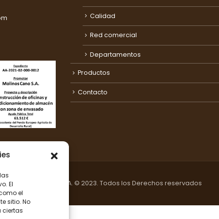
Calidad
om
Red comercial
Departamentos
Productos
Contacto
ies
las
Molinos Cano S.A. © 2023. Todos los Derechos reservados
o. El
 como el
 sitio. No
 ciertas